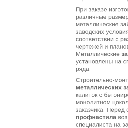
При заказе изгот
различные размеры
металлические за
заводских услови
соответствии с р
чертежей и плано
Металлические
з
установлены на с
ряда.
Строительно-мон
металлических з
калиток с бетонир
монолитном цокол
заказчика. Перед
профнастила
воз
специалиста на з