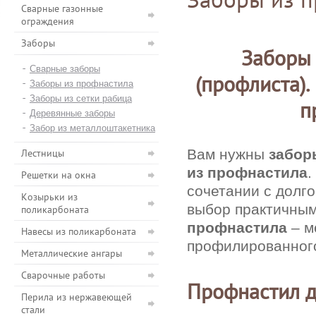
Сварные газонные
ограждения
Заборы
Заборы 
Сварные заборы
(профлиста).
Заборы из профнастила
Заборы из сетки рабица
п
Деревянные заборы
Забор из металлоштакетника
Вам нужны
забор
Лестницы
из профнастила
.
Решетки на окна
сочетании с долг
Козырьки из
выбор практичны
поликарбоната
профнастила
– м
Навесы из поликарбоната
профилированного
Металлические ангары
Сварочные работы
Профнастил д
Перила из нержавеющей
стали